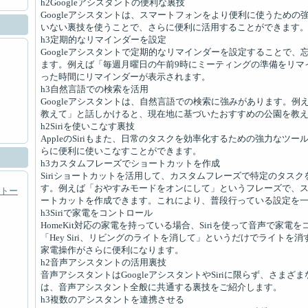
h2Googleアシスタントの便利な裏技
Googleアシスタントは、スマートフォンをより便利に使うため
いない裏技を使うことで、さらに便利に活用することができます
h3定期的なリマインダーを設定
Googleアシスタントで定期的なリマインダーを設定することで
ます。例えば「毎週月曜日の午前9時にミーティングの準備をリマ
った時間にリマインダーが表示されます。
h3自然言語での検索を活用
Googleアシスタントは、自然言語での検索に強みがあります。
教えて」と話しかけると、現在地に基づいたおすすめの公園を教
h2Siriを使いこなす裏技
AppleのSiriもまた、日常のタスクを効率化するための強力なツ
らに便利に使いこなすことができます。
h3カスタムフレーズでショートカットを作成
Siriショートカットを活用して、カスタムフレーズで特定のタス
す。例えば「おやすみモードをオンにして」というフレーズで、
トー
ートカットを作成できます。これにより、普段行っている設定を
h3Siriで家電をコントロール
HomeKit対応の家電を持っている場合、Siriを使って音声で家
「Hey Siri、リビングのライトを消して」というだけでライトを
家電操作がさらに便利になります。
h2音声アシスタントの活用裏技
音声アシスタントはGoogleアシスタントやSiriに限らず、さま
は、音声アシスタント全般に共通する裏技をご紹介します。
h3複数のアシスタントを連携させる