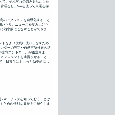
させることで、それぞれの強みを活かした
管理をし、Siriを使って家電を操
トによる特定のアクションを自動化すること
を開いたり、ニュースを読み上げた
らに効率的にこなすことができま
スタントをより便利に使いこなすため
マインダーの設定や自然言語検索の活
成や家電コントロールが役立ちま
のアシスタントを連携させること
して、日常生活をもっと効率的にし
の裏技やトリックを知っておくことは
こなすための便利な裏技をご紹介しま