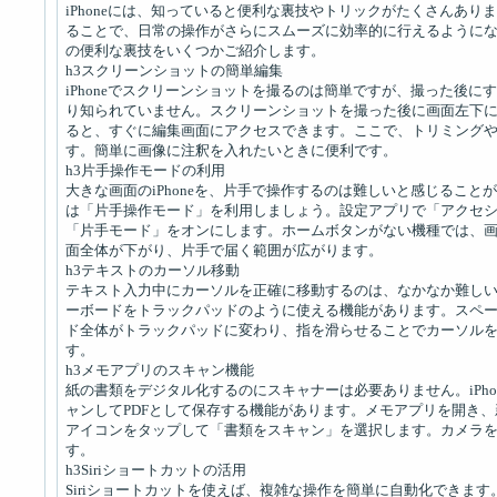
iPhoneには、知っていると便利な裏技やトリックがたくさんあ
ることで、日常の操作がさらにスムーズに効率的に行えるようになり
の便利な裏技をいくつかご紹介します。
h3スクリーンショットの簡単編集
iPhoneでスクリーンショットを撮るのは簡単ですが、撮った後
り知られていません。スクリーンショットを撮った後に画面左下
ると、すぐに編集画面にアクセスできます。ここで、トリミング
す。簡単に画像に注釈を入れたいときに便利です。
h3片手操作モードの利用
大きな画面のiPhoneを、片手で操作するのは難しいと感じるこ
は「片手操作モード」を利用しましょう。設定アプリで「アクセ
「片手モード」をオンにします。ホームボタンがない機種では、
面全体が下がり、片手で届く範囲が広がります。
h3テキストのカーソル移動
テキスト入力中にカーソルを正確に移動するのは、なかなか難しいも
ーボードをトラックパッドのように使える機能があります。スペ
ド全体がトラックパッドに変わり、指を滑らせることでカーソル
す。
h3メモアプリのスキャン機能
紙の書類をデジタル化するのにスキャナーは必要ありません。iPh
ャンしてPDFとして保存する機能があります。メモアプリを開き
アイコンをタップして「書類をスキャン」を選択します。カメラ
す。
h3Siriショートカットの活用
Siriショートカットを使えば、複雑な操作を簡単に自動化できま