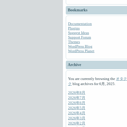
Bookmarks
Documentation
Plugins
Suggest Ideas
Support Forum
Themes
WordPress Blog
WordPress Planet
Archive
You are currently browsing the
オタク
ク
blog archives for 6月, 2025.
2026年8月
2026年7月
2026年6月
2026年5月
2026年4月
2026年3月
2026年2月