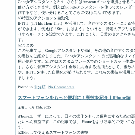
GoogleアシスタントとSiri、さらにはAmazon Alexaを連携
使い方ができます。例えばGoogleアシスタントを使ってカレンダー
作するなど、使い分けることでさらに便利に活用できます。
h3特定のアクションを自動化
IFTTT（If This Then That）を活用して、音声アシスタン
ができます。例えば「Siri、おはよう」というと、特定のアプリ
りするルーチンを設定できます。これにより、日常のタスクをさ
す。
h2まとめ
この記事では、GoogleアシスタントやSiri、その他の音声アシ
の裏技をご紹介しました。Googleアシスタントでは定期的なリ
用が便利です。Siriではカスタムフレーズでのショートカット作
す。さらに音声アシスタント全般に共通する活用法として、複数
や、IFTTTを使った自動化が挙げられます。これらの裏技を活用
ましょう。
Posted in
未分類
|
No Comments »
スマートフォンをもっと便利に！裏技を紹介｜iPhone編
金曜日, 6月 13th, 2025
iPhoneユーザーにとって、日々の操作をもっと便利にするため
たいへん有益です。この記事では、iPhoneをより効率的に使い
す。
h2iPhoneで使えるスマートフォンの裏技