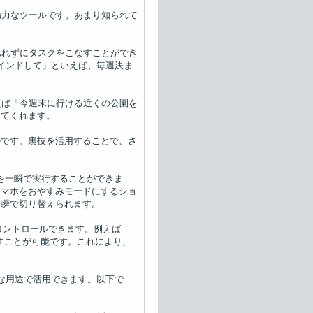
の強力なツールです。あまり知られて
。
、忘れずにタスクをこなすことができ
インドして」といえば、毎週決ま
例えば「今週末に行ける近くの公園を
えてくれます。
ールです。裏技を活用することで、さ
クを一瞬で実行することができま
スマホをおやすみモードにするショ
一瞬で切り替えられます。
電をコントロールできます。例えば
消すことが可能です。これにより、
ざまな用途で活用できます。以下で