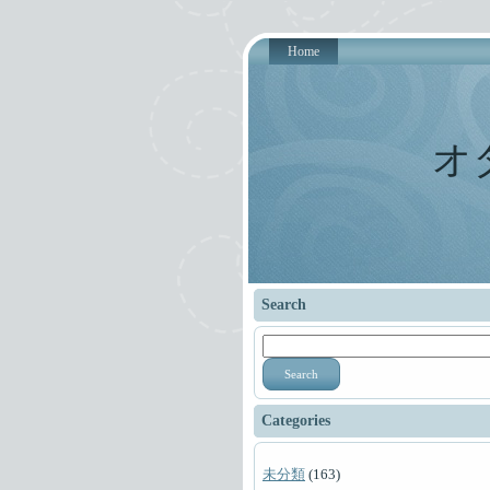
Home
オ
Search
Search
Categories
未分類
(163)