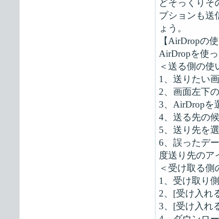
どそっくりそ
プションも送
ょう。
【AirDrop
AirDrop
＜送る側の使
1、送りたい
2、画面左下
3、AirDrop
4、送る先の
5、送り先を
6、誤ったデ
度送り先のア
＜受け取る側
1、受け取り
2、[受け入れ
3、[受け入
4、ダウンロ