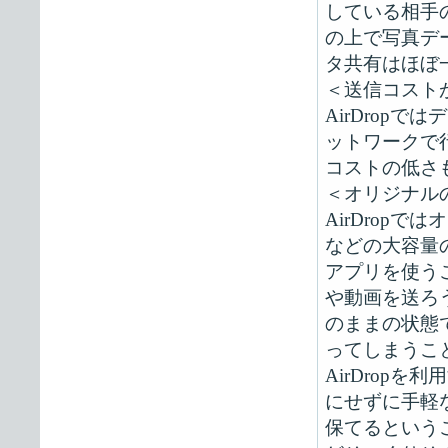
している相手
の上で写真データ
タ共有はほぼ
＜送信コスト
AirDropで
ットワークで
コストの低さも
＜オリジナル
AirDrop
などの大容量
アプリを使う
や動画を送ろ
のままの状態
ってしまうこ
AirDrop
にせずに手軽
保てるという