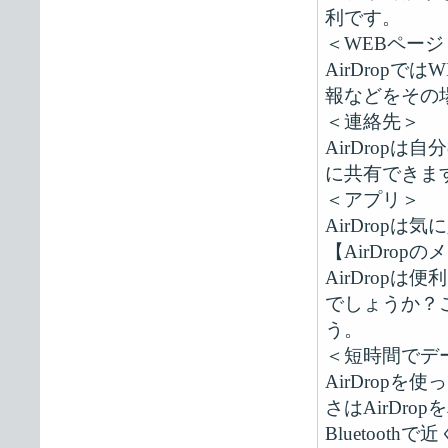
利です。
＜WEBページ
AirDrop
報などをその
＜連絡先＞
AirDrop
に共有できま
＜アプリ＞
AirDrop
【AirDrop
AirDrop
でしょうか？こ
う。
＜短時間でデ
AirDrop
さはAirDr
Bluetoot