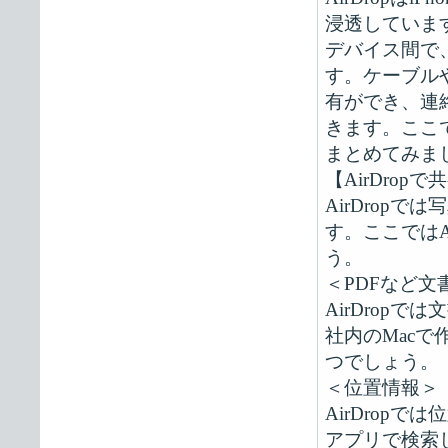
浸透しています。A
デバイス間で
す。ケーブル
有ができ、連
きます。ここで
まとめてみま
【AirDro
AirDrop
す。ここではA
う。
＜PDFなど
AirDrop
社内のMacで作
つでしょう。
＜位置情報＞
AirDrop
アプリで検索し