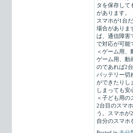
タを保存して
があります。
スマホが1台
場合がありま
ば、通信障害
で対応が可能
＜ゲーム用、
ゲーム用、動
のであれば2
バッテリー切
ができたりし
しまっても安
＜子ども用の
2台目のスマ
う。スマホが
自分のスマホ
Posted in
未分