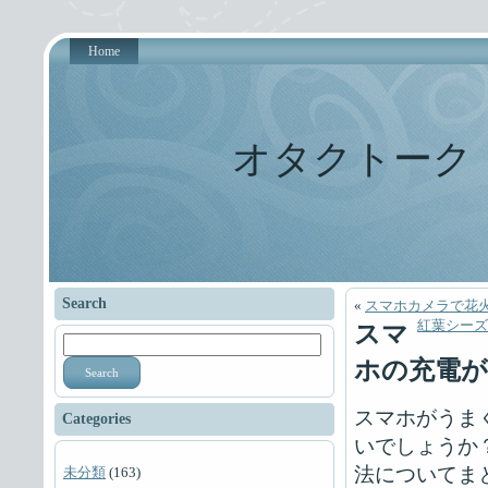
Home
オタクトーク
Search
«
スマホカメラで花
紅葉シー
スマ
ホの充電
Search
スマホがうま
Categories
いでしょうか
法についてま
未分類
(163)