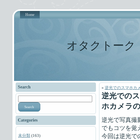
Home
オタクトーク
Search
«
逆光でのスマホカ
逆光での
ホカメラ
Search
逆光で写真撮
Categories
でもコツを覚
今回は逆光で
未分類
(163)