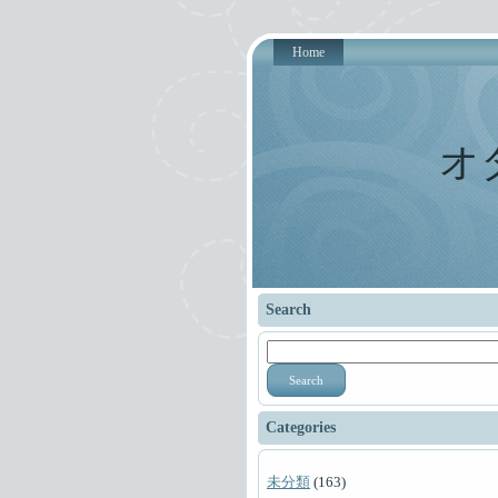
Home
オ
Search
Search
Categories
未分類
(163)