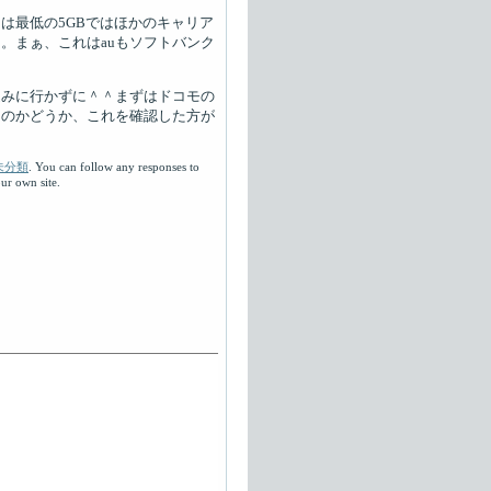
は最低の5GBではほかのキャリア
。まぁ、これはauもソフトバンク
込みに行かずに＾＾まずはドコモの
るのかどうか、これを確認した方が
未分類
. You can follow any responses to
r own site.