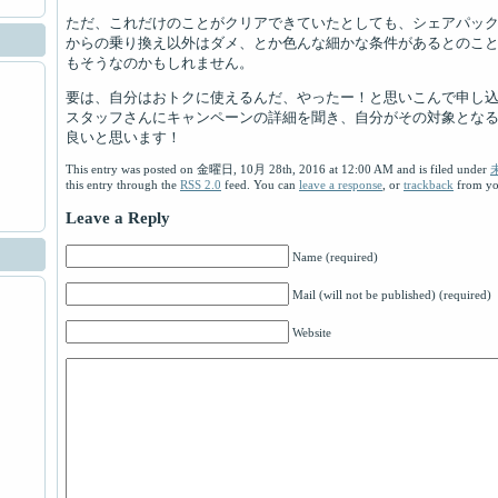
ただ、これだけのことがクリアできていたとしても、シェアパック
からの乗り換え以外はダメ、とか色んな細かな条件があるとのこと
もそうなのかもしれません。
要は、自分はおトクに使えるんだ、やったー！と思いこんで申し
スタッフさんにキャンペーンの詳細を聞き、自分がその対象とな
良いと思います！
This entry was posted on 金曜日, 10月 28th, 2016 at 12:00 AM and is filed under
this entry through the
RSS 2.0
feed. You can
leave a response
, or
trackback
from you
Leave a Reply
Name (required)
Mail (will not be published) (required)
Website